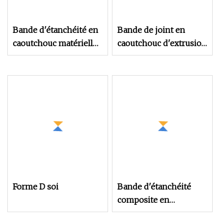
Bande d'étanchéité en
Bande de joint en
caoutchouc matérielle
caoutchouc d'extrusion
EPDM d'éponge en
EPDM de forme
caoutchouc de forme
personnalisée
de D/E pour la porte en
bois
Forme D soi
Bande d'étanchéité
composite en
caoutchouc pour