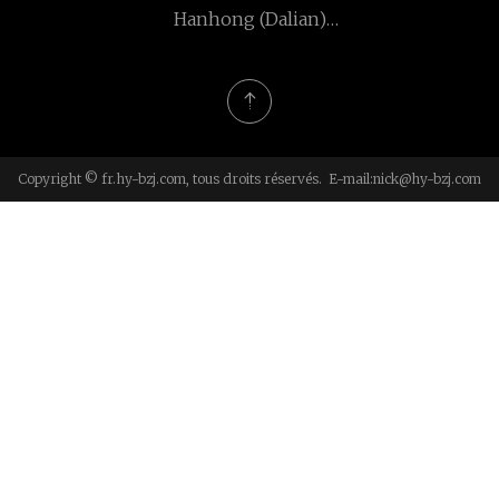
Hanhong (Dalian)
Commerce International
Co., Ltd
Copyright © fr.hy-bzj.com, tous droits réservés. E-mail:
nick@hy-bzj.com