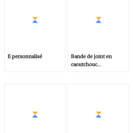
pour porte
E personnalisé
Bande de joint en
caoutchouc
d'extrusions d'éponge
de mousse du silicone
EPDM de forme de T