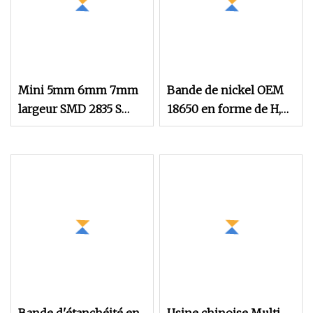
Mini 5mm 6mm 7mm
Bande de nickel OEM
largeur SMD 2835 S
18650 en forme de H,
forme zigzag pliable
espacement de 18,5
Flex néon bande
mm, 18650 2p, bande
d'éclairage LED pour
de nickel pur pour
signalisation panneau
batterie au lithium,
canal LED lettre
languettes de soudage,
connecteur de batterie
au lithium, prix en
nickel pur