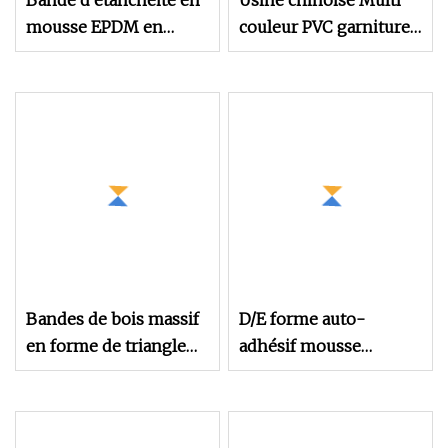
Bande d'étanchéité en
Usine chinoise Multi
mousse EPDM en
couleur PVC garniture
forme de D
de porte en caoutchouc
bande d'étanchéité en
caoutchouc de porte de
voiture bande
d'étanchéité en
caoutchouc en forme
de U
Bandes de bois massif
D/E forme auto-
en forme de triangle
adhésif mousse
de Paulownia pour les
EPDM/bande
arts et l'artisanat
d'étanchéité en
caoutchouc éponge