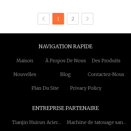
fenêtre de porte de
voiture, bande
1
2
d'étanchéité en
caoutchouc EPDM en
forme de U
NAVIGATION RAPIDE
Maison
À Propos De Nous
Des Produits
Nouvelles
Blog
Contactez-Nous
Plan Du Site
Privacy Policy
ENTREPRISE PARTENAIRE
Tianjin Huirun Acier
Machine de tatouage sans
Développement Cie., Ltd
fil personnalisée